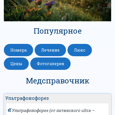
Популярное
Номера
Лечение
Люкс
Цены
Фотогалерея
Медсправочник
Ультрафонофорез
«
Ультрафонофорез (от латинского ultra –