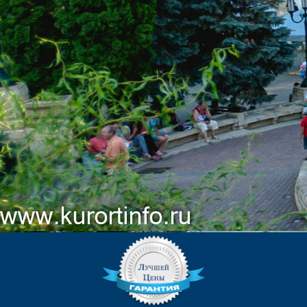
КОНТАКТЫ
ЕДИНОЙ СЛУЖБЫ БРОНИРОВАНИЯ:
8 (800) 551-53-03
(Бесплатный звонок)
kurortinfo@mail.ru
АДРЕС САНАТОРИЯ:
357600, г. Ессентуки, ул. Семашко
6-8.