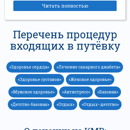
Читать полностью
Перечень процедур
входящих в путёвку
«Здоровье сердца»
«Лечение сахарного диабета»
«Здоровье суставов»
«Женское здоровье»
«Мужское здоровье»
«Антистресс»
«Базовая»
«Детство-базовая»
«Отдых»
«Отдых–детство»