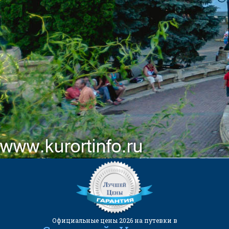
КОНТАКТЫ
ЕДИНОЙ СЛУЖБЫ БРОНИРОВАНИЯ:
8 (800) 551-53-03
(Бесплатный звонок)
kurortinfo@mail.ru
АДРЕС САНАТОРИЯ:
357600, г. Ессентуки, ул. Семашко
6-8.
Официальные цены 2026 на путевки в